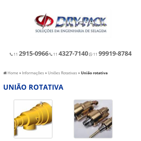
2915-0966
4327-7140
99919-8784
11
11
11
Home
»
Informações
»
Uniões Rotativas
»
União rotativa
UNIÃO ROTATIVA