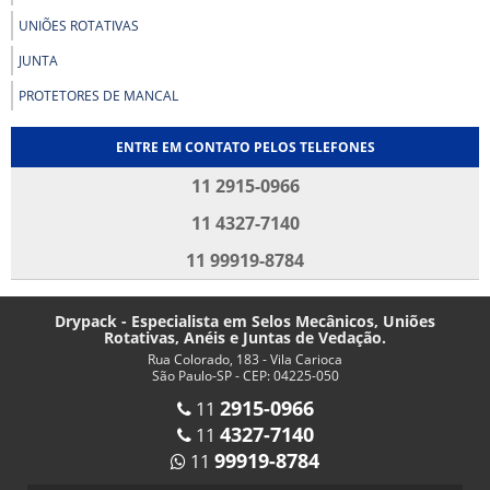
UNIÕES ROTATIVAS
JUNTA
PROTETORES DE MANCAL
ENTRE EM CONTATO PELOS TELEFONES
11 2915-0966
11 4327-7140
11 99919-8784
Drypack - Especialista em Selos Mecânicos, Uniões
Rotativas, Anéis e Juntas de Vedação.
Rua Colorado, 183 - Vila Carioca
São Paulo-SP - CEP: 04225-050
2915-0966
11
4327-7140
11
99919-8784
11