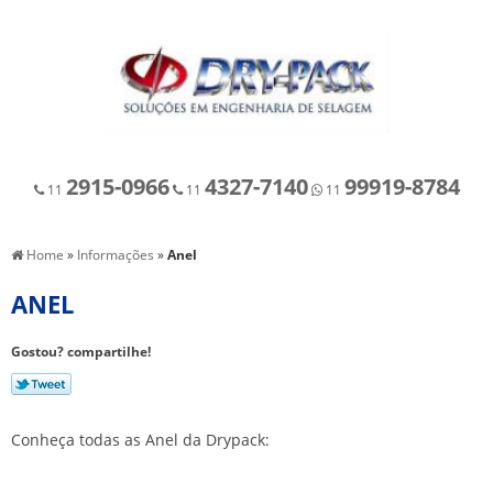
2915-0966
4327-7140
99919-8784
11
11
11
Home
»
Informações
»
Anel
ANEL
Gostou? compartilhe!
Conheça todas as Anel da Drypack: