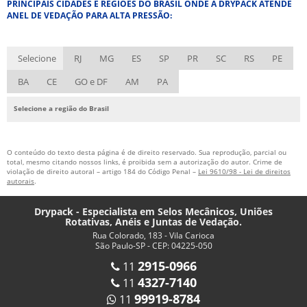
PRINCIPAIS CIDADES E REGIÕES DO BRASIL ONDE A DRYPACK ATENDE
ANEL DE VEDAÇÃO PARA ALTA PRESSÃO:
Selecione
RJ
MG
ES
SP
PR
SC
RS
PE
BA
CE
GO e DF
AM
PA
Selecione a região do Brasil
O conteúdo do texto desta página é de direito reservado. Sua reprodução, parcial ou
total, mesmo citando nossos links, é proibida sem a autorização do autor. Crime de
violação de direito autoral – artigo 184 do Código Penal –
Lei 9610/98 - Lei de direitos
autorais
.
Drypack - Especialista em Selos Mecânicos, Uniões
Rotativas, Anéis e Juntas de Vedação.
Rua Colorado, 183 - Vila Carioca
São Paulo-SP - CEP: 04225-050
2915-0966
11
4327-7140
11
99919-8784
11