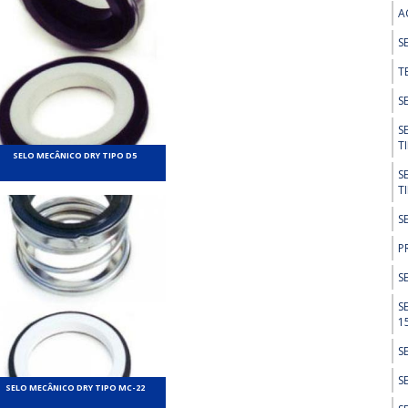
A
S
T
S
S
T
SELO MECÂNICO DRY TIPO D5
S
T
S
P
S
S
1
S
S
SELO MECÂNICO DRY TIPO MC-22