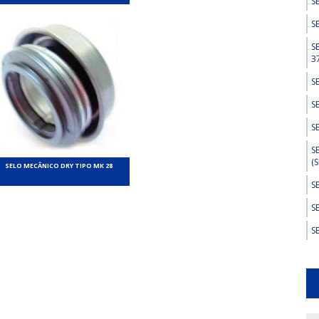
S
S
S
3
S
S
S
S
(
SELO MECÂNICO DRY TIPO MK 28
S
S
S