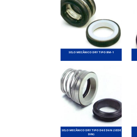
SELO MECÂNICO DRY TIPO BM-1
SELO MECÂNICO DRY TIPO D6 E D6 N (SEDE
DIN)