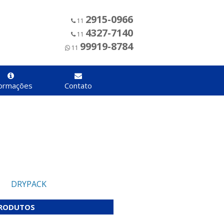
2915-0966
11
4327-7140
11
99919-8784
11
formações
Contato
DRYPACK
RODUTOS